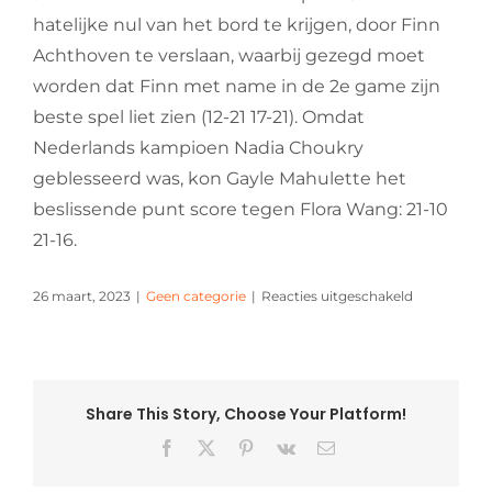
hatelijke nul van het bord te krijgen, door Finn
Achthoven te verslaan, waarbij gezegd moet
worden dat Finn met name in de 2e game zijn
beste spel liet zien (12-21 17-21). Omdat
Nederlands kampioen Nadia Choukry
geblesseerd was, kon Gayle Mahulette het
beslissende punt score tegen Flora Wang: 21-10
21-16.
voor
26 maart, 2023
|
Geen categorie
|
Reacties uitgeschakeld
75
jaar
en
28
titels
Share This Story, Choose Your Platform!
rijk!
Facebook
X
Pinterest
Vk
E-
mail