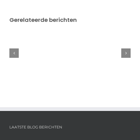
Gerelateerde berichten
Verslag
EK
door
Meerte
Loos
en
Brian
Wassink
LAATSTE BLOG BERICHTEN