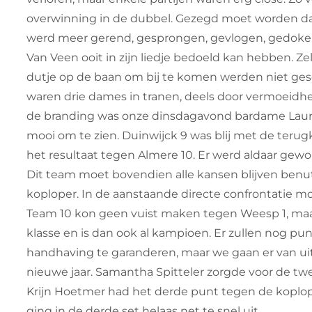
overwinning in de dubbel. Gezegd moet worden dat 
werd meer gerend, gesprongen, gevlogen, gedoke
Van Veen ooit in zijn liedje bedoeld kan hebben. Z
dutje op de baan om bij te komen werden niet ge
waren drie dames in tranen, deels door vermoeidhei
de branding was onze dinsdagavond bardame Laura 
mooi om te zien. Duinwijck 9 was blij met de terug
het resultaat tegen Almere 10. Er werd aldaar gewo
Dit team moet bovendien alle kansen blijven benut
koploper. In de aanstaande directe confrontatie m
Team 10 kon geen vuist maken tegen Weesp 1, maar 
klasse en is dan ook al kampioen. Er zullen nog
handhaving te garanderen, maar we gaan er van uit
nieuwe jaar. Samantha Spitteler zorgde voor de tw
Krijn Hoetmer had het derde punt tegen de koplope
ging in de derde set helaas net te snel uit.