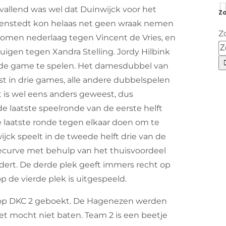
pvallend was wel dat Duinwijck voor het
Zo
Natenstedt kon helaas net geen wraak nemen
Z
ekomen nederlaag tegen Vincent de Vries, en
uigen tegen Xandra Stelling. Jordy Hilbink
rde game te spelen. Het damesdubbel van
st in drie games, alle andere dubbelspelen
t is wel eens anders geweest, dus
de laatste speelronde van de eerste helft
 laatste ronde tegen elkaar doen om te
ijck speelt in de tweede helft drie van de
tiecurve met behulp van het thuisvoordeel
ert. De derde plek geeft immers recht op
op de vierde plek is uitgespeeld.
ge op DKC 2 geboekt. De Hagenezen werden
et mocht niet baten. Team 2 is een beetje