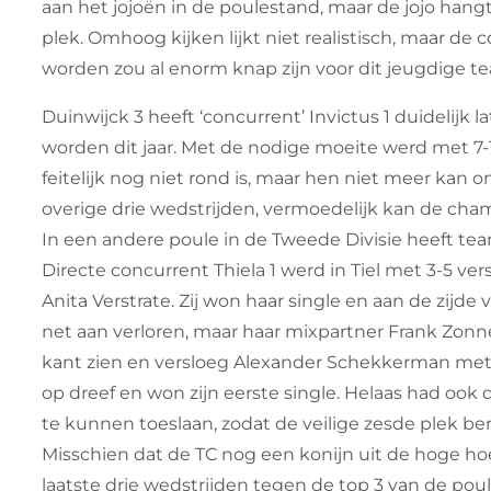
aan het jojoën in de poulestand, maar de jojo ha
plek. Omhoog kijken lijkt niet realistisch, maar d
worden zou al enorm knap zijn voor dit jeugdige t
Duinwijck 3 heeft ‘concurrent’ Invictus 1 duidelijk 
worden dit jaar. Met de nodige moeite werd met 
feitelijk nog niet rond is, maar hen niet meer kan 
overige drie wedstrijden, vermoedelijk kan de cham
In een andere poule in de Tweede Divisie heeft te
Directe concurrent Thiela 1 werd in Tiel met 3-5 ver
Anita Verstrate. Zij won haar single en aan de zijd
net aan verloren, maar haar mixpartner Frank Zonnev
kant zien en versloeg Alexander Schekkerman met 
op dreef en won zijn eerste single. Helaas had ook
te kunnen toeslaan, zodat de veilige zesde plek ber
Misschien dat de TC nog een konijn uit de hoge ho
laatste drie wedstrijden tegen de top 3 van de pou