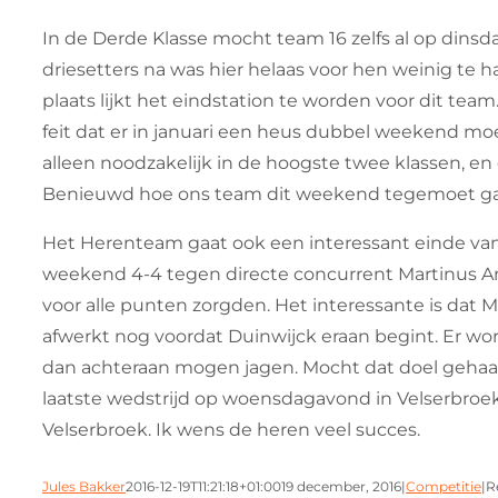
In de Derde Klasse mocht team 16 zelfs al op din
driesetters na was hier helaas voor hen weinig te h
plaats lijkt het eindstation te worden voor dit team
feit dat er in januari een heus dubbel weekend m
alleen noodzakelijk in de hoogste twee klassen, e
Benieuwd hoe ons team dit weekend tegemoet ga
Het Herenteam gaat ook een interessant einde van
weekend 4-4 tegen directe concurrent Martinus Am
voor alle punten zorgden. Het interessante is dat M
afwerkt nog voordat Duinwijck eraan begint. Er wo
dan achteraan mogen jagen. Mocht dat doel gehaal
laatste wedstrijd op woensdagavond in Velserbroe
Velserbroek. Ik wens de heren veel succes.
Jules Bakker
2016-12-19T11:21:18+01:00
19 december, 2016
|
Competitie
|
R