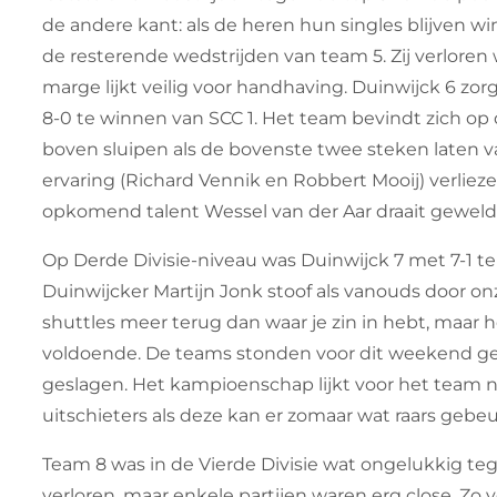
de andere kant: als de heren hun singles blijven w
de resterende wedstrijden van team 5. Zij verlore
marge lijkt veilig voor handhaving. Duinwijck 6 zor
8-0 te winnen van SCC 1. Het team bevindt zich op 
boven sluipen als de bovenste twee steken laten va
ervaring (Richard Vennik en Robbert Mooij) verlieze
opkomend talent Wessel van der Aar draait geweld
Op Derde Divisie-niveau was Duinwijck 7 met 7-1 t
Duinwijcker Martijn Jonk stoof als vanouds door onz
shuttles meer terug dan waar je zin in hebt, maar 
voldoende. De teams stonden voor dit weekend gelij
geslagen. Het kampioenschap lijkt voor het team 
uitschieters als deze kan er zomaar wat raars gebeu
Team 8 was in de Vierde Divisie wat ongelukkig te
verloren, maar enkele partijen waren erg close. Zo