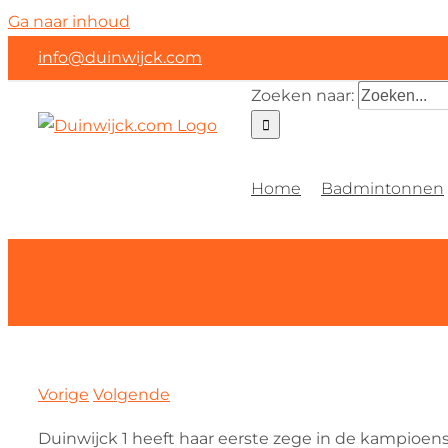
Ga naar inhoud
info@duinwijck.com
Zoeken naar:
Home
Badmintonnen
Vorige
Volgende
Duinwijck 1 heeft haar eerste zege in de kampioen