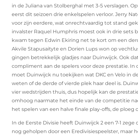
in de Juliana van Stolberghal met 3-5 verslagen. O
eerst dit seizoen drie enkelspelen verloor. Jerry 
voor zijn eerdere, wat onrechtvaardig tot stand g
invalster Raquel Humphris moest ook in drie sets b
kwam tegen Edwin Ekiring net te kort om een de
Akvile Stapusaityte en Dorien Lups won op vechtlu
gingen betrekkelijk gladjes naar Duinwijck. Ook da
compliment aan de spelers voor deze prestatie. In 
moet Duinwijck nu toekijken wat DKC en Velo in de
weten of de derde of vierde plek haar deel is. Duinw
vier wedstrijden thuis, dus hopelijk kan de presta
omhoog naarmate het einde van de competitie nad
het spelen van een halve finale play-offs, de ploeg 
In de Eerste Divisie heeft Duinwijck 2 een 7-1 ze
nog geholpen door een Eredivisiespeelster, maar h