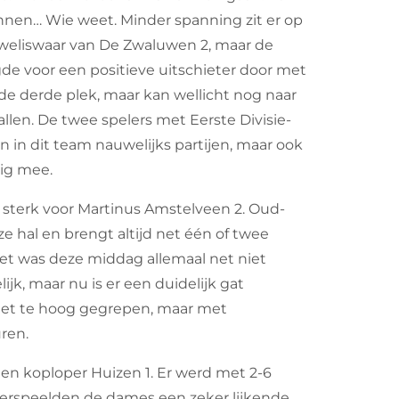
innen… Wie weet. Minder spanning zit er op
n weliswaar van De Zwaluwen 2, maar de
gde voor een positieve uitschieter door met
de derde plek, maar kan wellicht nog naar
llen. De twee spelers met Eerste Divisie-
n in dit team nauwelijks partijen, maar ook
ig mee.
e sterk voor Martinus Amstelveen 2. Oud-
e hal en brengt altijd net één of twee
het was deze middag allemaal net niet
k, maar nu is er een duidelijk gat
net te hoog gegrepen, maar met
ren.
gen koploper Huizen 1. Er werd met 2-6
 verspeelden de dames een zeker lijkende