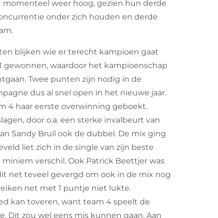
ngt momenteel weer hoog, gezien hun derde
e concurrentie onder zich houden en derde
eam.
laten blijken wie er terecht kampioen gaat
7-1 gewonnen, waardoor het kampioenschap
ontgaan. Twee punten zijn nodig in de
pagne dus al snel open in het nieuwe jaar.
am 4 haar eerste overwinning geboekt.
slagen, door o.a. een sterke invalbeurt van
e van Sandy Bruil ook de dubbel. De mix ging
eld liet zich in de single van zijn beste
miniem verschil. Ook Patrick Beettjer was
 dit net teveel gevergd om ook in de mix nog
eiken net met 1 puntje niet lukte.
ed kan toveren, want team 4 speelt de
le. Dit zou wel eens mis kunnen gaan. Aan