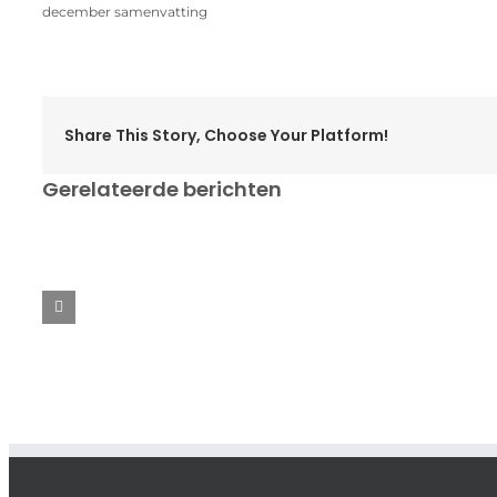
december samenvatting
Share This Story, Choose Your Platform!
Gerelateerde berichten
Ope
Aangepast
t
Seizoensafsluiting
Ver
rooster
fee
senioren
com
in
competitie
wee
de
2024
40
kerstvakantie