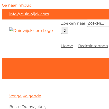
Ga naar inhoud
info@duinwijck.com
Zoeken naar:
Home
Badmintonnen
Vorige
Volgende
Beste Duinwijcker,