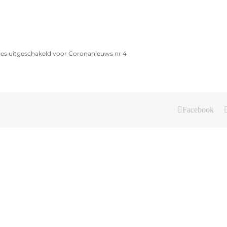
ies uitgeschakeld
voor Coronanieuws nr 4
Facebook
Coronatoe
We
in
mogen
DEGIRO-
weer!
hal