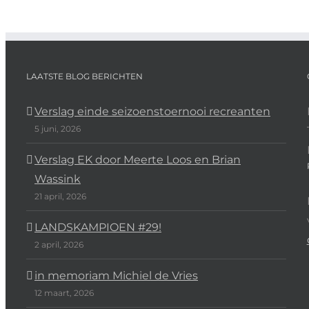
LAATSTE BLOG BERICHTEN
Verslag einde seizoenstoernooi recreanten
5 juni, 2026
Verslag EK door Meerte Loos en Brian
Wassink
21 april, 2026
LANDSKAMPIOEN #29!
2 april, 2026
in memoriam Michiel de Vries
12 maart, 2026