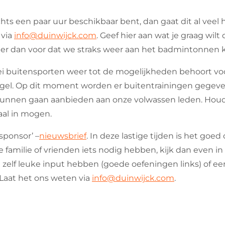
echts een paar uur beschikbaar bent, dan gaat dit al ve
 via
info@duinwijck.com
. Geef hier aan wat je graag wil
 er dan voor dat we straks weer aan het badmintonnen
ei buitensporten weer tot de mogelijkheden behoort vo
gel. Op dit moment worden er buitentrainingen gegeven
kunnen gaan aanbieden aan onze volwassen leden. Houd h
aal in mogen.
-sponsor’ –
nieuwsbrief
. In deze lastige tijden is het go
je familie of vrienden iets nodig hebben, kijk dan even i
 zelf leuke input hebben (goede oefeningen links) of een
Laat het ons weten via
info@duinwijck.com
.