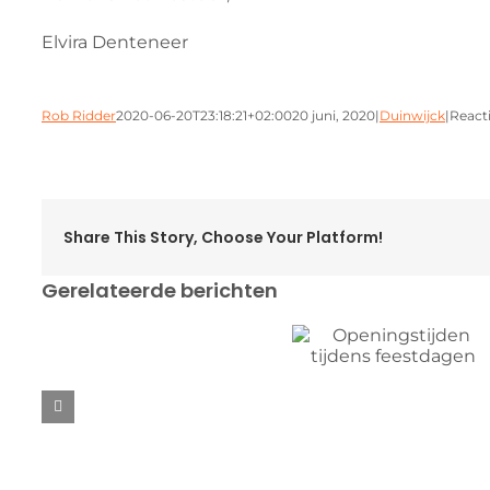
Elvira Denteneer
Rob Ridder
2020-06-20T23:18:21+02:00
20 juni, 2020
|
Duinwijck
|
React
Share This Story, Choose Your Platform!
Gerelateerde berichten
Openingstijden
tijdens feestdagen
Verslag
competitieweekend
week
40