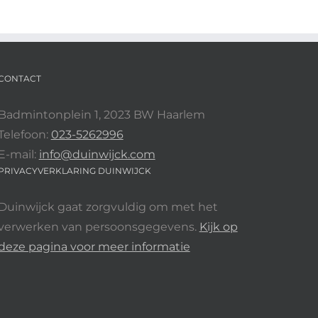
CONTACT
Badmintonplein 1, 2023 BW Haarlem
Telefoon:
023-5262996
E-mail:
info@duinwijck.com
PRIVACYVERKLARING DUINWIJCK
Duinwijck gaat zorgvuldig om met het
verwerken van persoonsgegevens.
Kijk op
deze pagina voor meer informatie