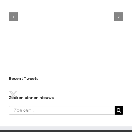
Aangepast
rooster
in
de
kerstvakantie
Recent Tweets
Zoeken binnen nieuws
Zoeken
naar: