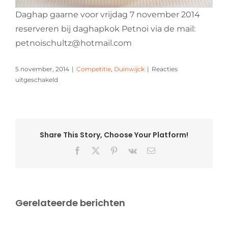
Daghap gaarne voor vrijdag 7 november 2014
reserveren bij daghapkok Petnoi via de mail:
petnoischultz@hotmail.com
5 november, 2014
|
Competitie
,
Duinwijck
|
Reacties
voor
uitgeschakeld
De
Duinwijck
Daghap
Share This Story, Choose Your Platform!
Facebook
X
Pinterest
Vk
E-
mail
Gerelateerde berichten