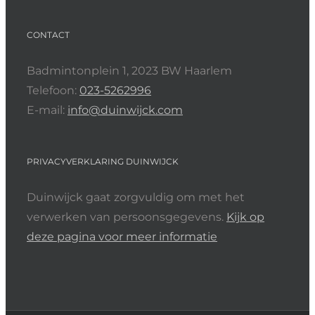
CONTACT
Badmintonplein 1, 2023 BW Haarlem
Telefoon:
023-5262996
E-mail:
info@duinwijck.com
PRIVACYVERKLARING DUINWIJCK
Duinwijck gaat zorgvuldig om met het
verwerken van persoonsgegevens.
Kijk op
deze pagina voor meer informatie