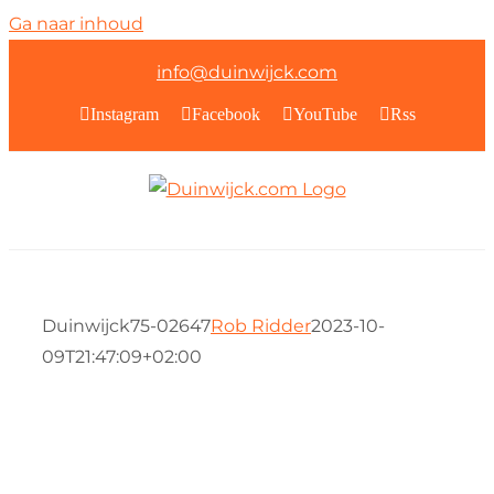
Ga naar inhoud
info@duinwijck.com
Instagram
Facebook
YouTube
Rss
Duinwijck75-02647
Rob Ridder
2023-10-
09T21:47:09+02:00