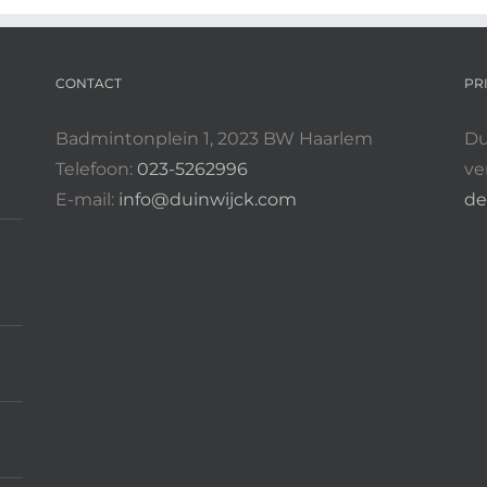
CONTACT
PR
Badmintonplein 1, 2023 BW Haarlem
Du
Telefoon:
023-5262996
ve
E-mail:
info@duinwijck.com
de