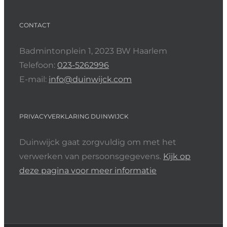
CONTACT
Badmintonplein 1, 2023 BW Haarlem
Telefoon:
023-5262996
E-mail:
info@duinwijck.com
PRIVACYVERKLARING DUINWIJCK
Duinwijck gaat zorgvuldig om met het
verwerken van persoonsgegevens.
Kijk op
deze pagina voor meer informatie