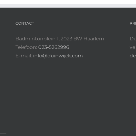
CONTACT
PR
Badmintonplein 1, 2023 BW Haarlem
Du
Telefoon:
023-5262996
ve
E-mail:
info@duinwijck.com
de