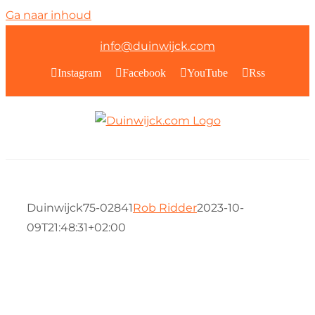
Ga naar inhoud
info@duinwijck.com
Instagram
Facebook
YouTube
Rss
Duinwijck75-02841
Rob Ridder
2023-10-
09T21:48:31+02:00