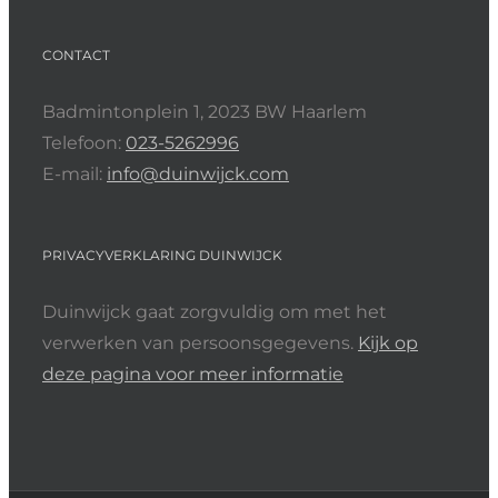
CONTACT
Badmintonplein 1, 2023 BW Haarlem
Telefoon:
023-5262996
E-mail:
info@duinwijck.com
PRIVACYVERKLARING DUINWIJCK
Duinwijck gaat zorgvuldig om met het
verwerken van persoonsgegevens.
Kijk op
deze pagina voor meer informatie