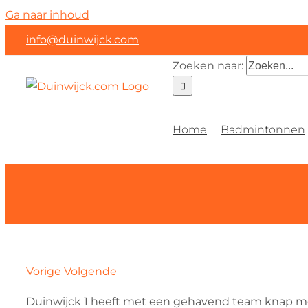
Ga naar inhoud
info@duinwijck.com
Zoeken naar:
Home
Badmintonnen
Vorige
Volgende
Duinwijck 1 heeft met een gehavend team knap me