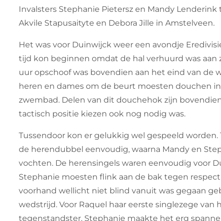
Invalsters Stephanie Pietersz en Mandy Lenderink
Akvile Stapusaityte en Debora Jille in Amstelveen.
Het was voor Duinwijck weer een avondje Eredivisie
tijd kon beginnen omdat de hal verhuurd was aan z
uur opschoof was bovendien aan het eind van de w
heren en dames om de beurt moesten douchen in 
zwembad. Delen van dit douchehok zijn bovendien
tactisch positie kiezen ook nog nodig was.
Tussendoor kon er gelukkig wel gespeeld worden. 
de herendubbel eenvoudig, waarna Mandy en Step
vochten. De herensingels waren eenvoudig voor D
Stephanie moesten flink aan de bak tegen respecti
voorhand wellicht niet blind vanuit was gegaan 
wedstrijd. Voor Raquel haar eerste singlezege van h
tegenstandster. Stephanie maakte het erg spann