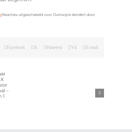
e
|
Reacties uitgeschakeld
voor Duinwijck dendert door
Facebook
X
Pinterest
Vk
E-mail
Samenvatting
Algemene
HandBikeBattle
Ledenvergadering
2025
3
oktober
2025