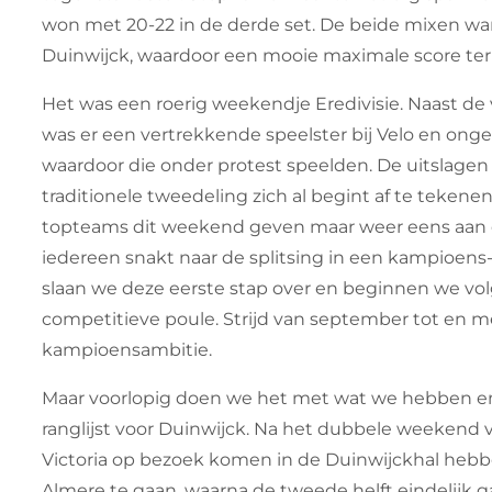
won met 20-22 in de derde set. De beide mixen wa
Duinwijck, waardoor een mooie maximale score te
Het was een roerig weekendje Eredivisie. Naast d
was er een vertrekkende speelster bij Velo en onger
waardoor die onder protest speelden. De uitslagen 
traditionele tweedeling zich al begint af te tekene
topteams dit weekend geven maar weer eens aan dat 
iedereen snakt naar de splitsing in een kampioens
slaan we deze eerste stap over en beginnen we vol
competitieve poule. Strijd van september tot en m
kampioensambitie.
Maar voorlopig doen we het met wat we hebben en 
ranglijst voor Duinwijck. Na het dubbele weekend 
Victoria op bezoek komen in de Duinwijckhal heb
Almere te gaan, waarna de tweede helft eindelijk 