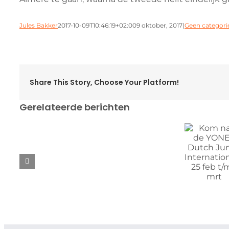
Jules Bakker
2017-10-09T10:46:19+02:00
9 oktober, 2017
|
Geen categori
Share This Story, Choose Your Platform!
Gerelateerde berichten
Kom naar
Verslag
de YONEX
EK
Dutch
door
Junior
LANDSKAMPIOEN
Meerte
International
#29!
Loos
– 25 feb
en
t/m 1 mrt
Brian
Wassink