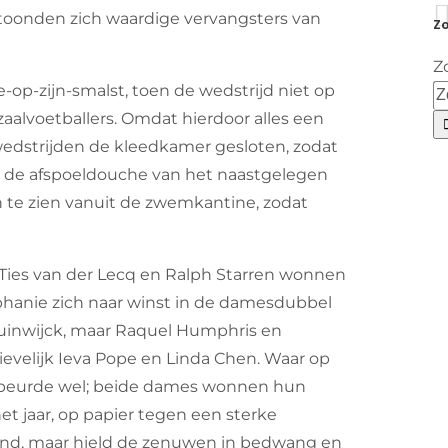
 toonden zich waardige vervangsters van
Zo
Z
-op-zijn-smalst, toen de wedstrijd niet op
aalvoetballers. Omdat hierdoor alles een
edstrijden de kleedkamer gesloten, zodat
de afspoeldouche van het naastgelegen
 te zien vanuit de zwemkantine, zodat
Ties van der Lecq en Ralph Starren wonnen
hanie zich naar winst in de damesdubbel
uinwijck, maar Raquel Humphris en
evelijk Ieva Pope en Linda Chen. Waar op
gebeurde wel; beide dames wonnen hun
et jaar, op papier tegen een sterke
end, maar hield de zenuwen in bedwang en