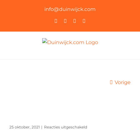
Ga
info@duinwijck.com
naar
Instagram
Facebook
YouTube
Rss
inhoud
Vorige
voor
25 oktober, 2021
|
Reacties uitgeschakeld
Junior
Masters