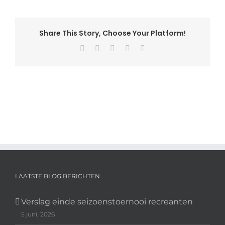
okt
2021
-4
Share This Story, Choose Your Platform!
Facebook
X
Pinterest
Vk
E-
mail
LAATSTE BLOG BERICHTEN
Verslag einde seizoenstoernooi recreanten
5 juni, 2026