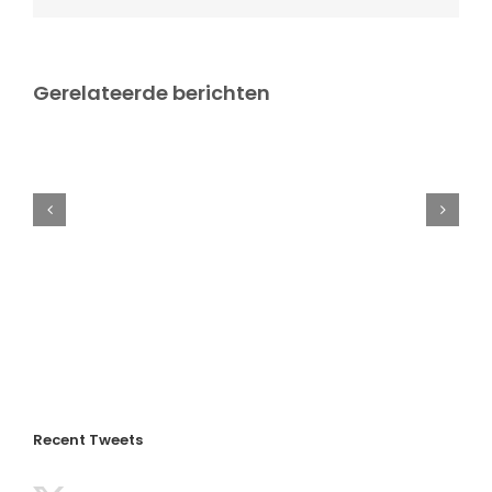
jaar!
Gerelateerde berichten
Aangepast
rooster
in
de
kerstvakantie
Recent Tweets