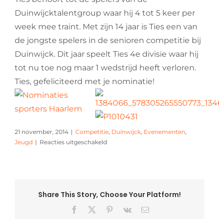
Duinwijcktalentgroup waar hij 4 tot 5 keer per
week mee traint. Met zijn 14 jaar is Ties een van
de jongste spelers in de senioren competitie bij
Duinwijck. Dit jaar speelt Ties 4e divisie waar hij
tot nu toe nog maar 1 wedstrijd heeft verloren.
Ties, gefeliciteerd met je nominatie!
21 november, 2014
|
Competitie
,
Duinwijck
,
Evenementen
,
voor
Jeugd
|
Reacties uitgeschakeld
Duinwijcktalent
Ties
genomineerd
voor
Sporttalent
Share This Story, Choose Your Platform!
van
Facebook
X
Pinterest
Vk
E-
het
mail