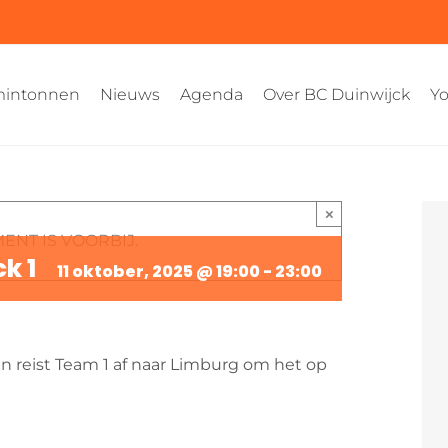
intonnen
Nieuws
Agenda
Over BC Duinwijck
Yo
×
ENT IS VOORBIJ.
k 1
11 oktober, 2025 @ 19:00
-
23:00
en reist Team 1 af naar Limburg om het op