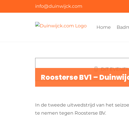
Ga
info@duinwijck.com
naar
inhoud
Home
Badm
DIT EVENEM
Roosterse BV1 – Duinwijc
In de tweede uitwedstrijd van het seizo
te nemen tegen Roosterse BV.