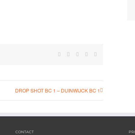
Facebook
X
Pinterest
Vk
E-
mail
DROP SHOT BC 1 – DUINWIJCK BC 1
CONTACT
PR