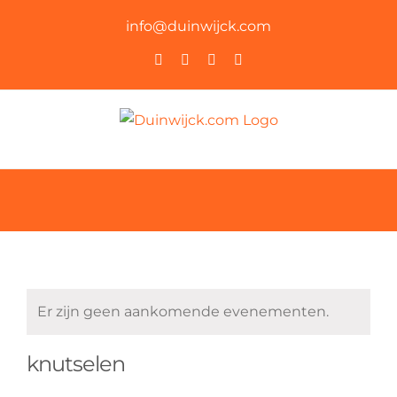
Ga
info@duinwijck.com
naar
Instagram
Facebook
YouTube
Rss
inhoud
Er zijn geen aankomende evenementen.
knutselen