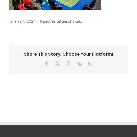
voor
12 maart, 2024
|
Reacties uitgeschakeld
Yonex
Dutch
Internation
Junior
Share This Story, Choose Your Platform!
Facebook
X
Pinterest
Vk
E-
mail