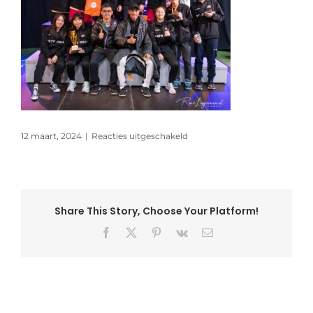
voor
12 maart, 2024
|
Reacties uitgeschakeld
Yonex
Dutch
Internation
Junior
Share This Story, Choose Your Platform!
Facebook
X
Pinterest
Vk
E-
mail