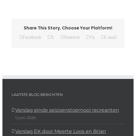
Share This Story, Choose Your Platform!
Facebook
X
Pinterest
Vk
E-mail
LAATSTE BLOG BERICHTEN
Verslag einde seizoenstoernooi recreanten
5 juni, 2026
Verslag EK door Meerte Loos en Brian