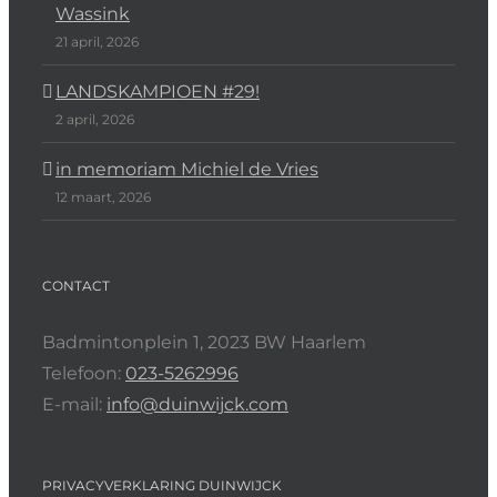
Wassink
21 april, 2026
LANDSKAMPIOEN #29!
2 april, 2026
in memoriam Michiel de Vries
12 maart, 2026
CONTACT
Badmintonplein 1, 2023 BW Haarlem
Telefoon:
023-5262996
E-mail:
info@duinwijck.com
PRIVACYVERKLARING DUINWIJCK