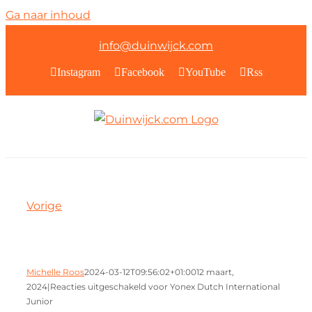
Ga naar inhoud
info@duinwijck.com
Instagram
Facebook
YouTube
Rss
Vorige
Michelle Roos
2024-03-12T09:56:02+01:00
12 maart,
2024
|
Reacties uitgeschakeld
voor Yonex Dutch International
Junior