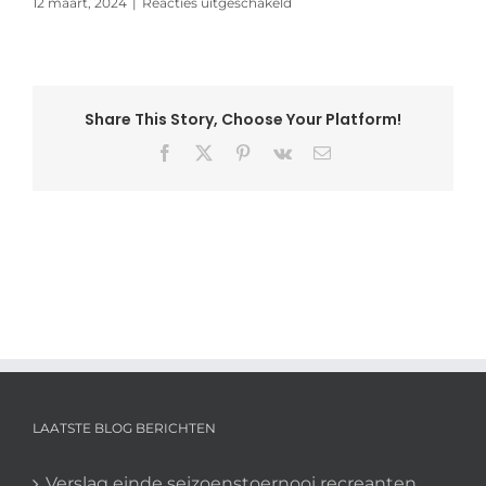
voor
12 maart, 2024
|
Reacties uitgeschakeld
Yonex
Dutch
International
Junior
Share This Story, Choose Your Platform!
Facebook
X
Pinterest
Vk
E-
mail
LAATSTE BLOG BERICHTEN
Verslag einde seizoenstoernooi recreanten