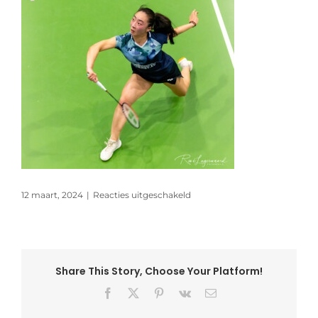
voor
12 maart, 2024
|
Reacties uitgeschakeld
Yonex
Dutch
International
Junior
Share This Story, Choose Your Platform!
Facebook
X
Pinterest
Vk
E-
mail