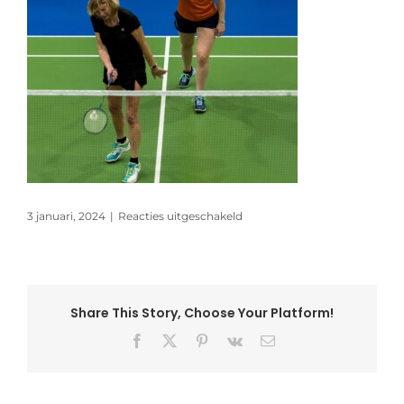
voor
3 januari, 2024
|
Reacties uitgeschakeld
rl_oliebollentoernooi_duinwi
Share This Story, Choose Your Platform!
Facebook
X
Pinterest
Vk
E-
mail