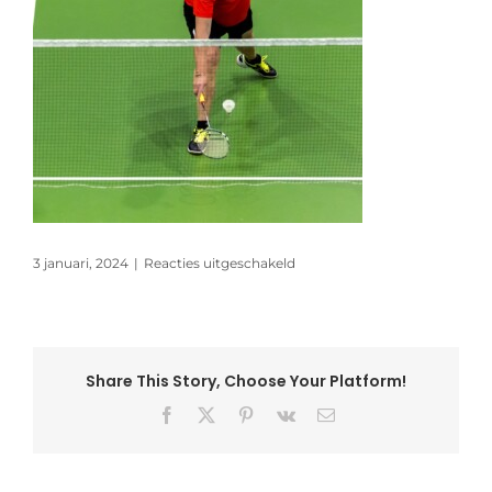
voor
3 januari, 2024
|
Reacties uitgeschakeld
rl_oliebollentoernooi_duinwi
Share This Story, Choose Your Platform!
Facebook
X
Pinterest
Vk
E-
mail