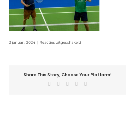
voor
3 januari, 2024
|
Reacties uitgeschakeld
rl_oliebollentoernooi_duinwi
Share This Story, Choose Your Platform!
Facebook
X
Pinterest
Vk
E-
mail