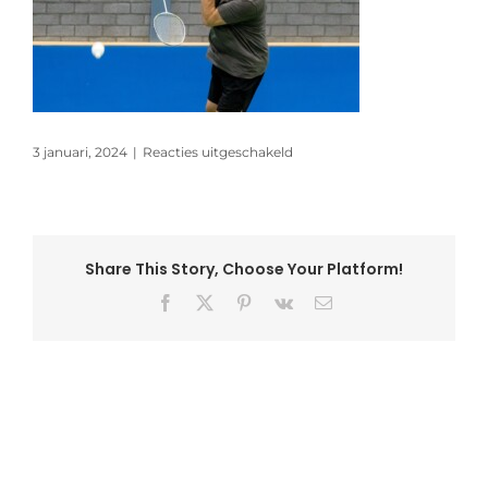
voor
3 januari, 2024
|
Reacties uitgeschakeld
rl_oliebollentoernooi_duinwij
Share This Story, Choose Your Platform!
Facebook
X
Pinterest
Vk
E-
mail