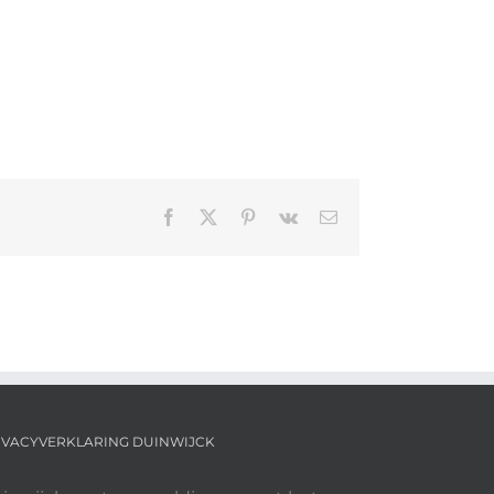
Facebook
X
Pinterest
Vk
E-
mail
IVACYVERKLARING DUINWIJCK