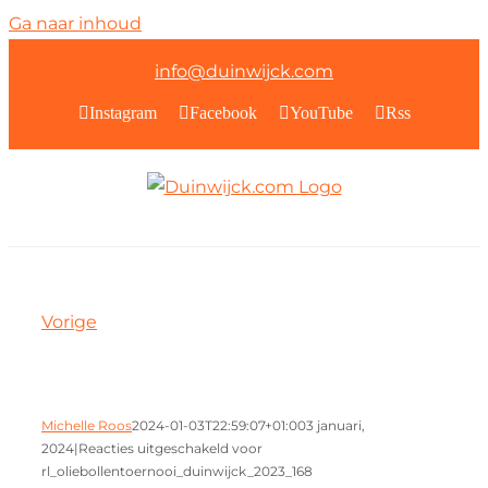
Ga naar inhoud
info@duinwijck.com
Instagram
Facebook
YouTube
Rss
Vorige
Michelle Roos
2024-01-03T22:59:07+01:00
3 januari,
2024
|
Reacties uitgeschakeld
voor
rl_oliebollentoernooi_duinwijck_2023_168