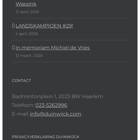
Wassink
21 april, 2026
LANDSKAMPIOEN #29!
2 april, 2026
in memoriam Michiel de Vries
12 maart, 2026
CONTACT
Badmintonplein 1, 2023 BW Haarlem
Telefoon:
023-5262996
E-mail:
info@duinwijck.com
PRIVACYVERKLARING DUINWIJCK