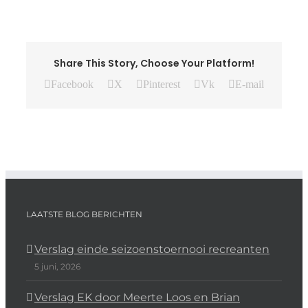
Share This Story, Choose Your Platform!
Facebook
X
Pinterest
Vk
E-mail
LAATSTE BLOG BERICHTEN
Verslag einde seizoenstoernooi recreanten
5 juni, 2026
Verslag EK door Meerte Loos en Brian