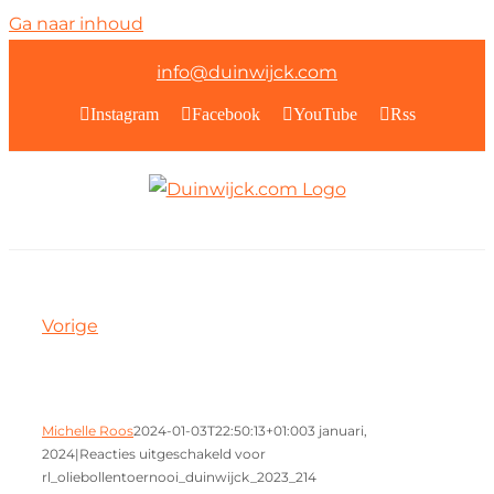
Ga naar inhoud
info@duinwijck.com
Instagram
Facebook
YouTube
Rss
Vorige
Michelle Roos
2024-01-03T22:50:13+01:00
3 januari,
2024
|
Reacties uitgeschakeld
voor
rl_oliebollentoernooi_duinwijck_2023_214