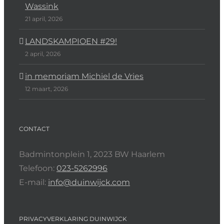
Wassink
21 april, 2026
LANDSKAMPIOEN #29!
2 april, 2026
in memoriam Michiel de Vries
12 maart, 2026
CONTACT
Badmintonplein 1, 2023 BW Haarlem
Telefoon:
023-5262996
E-mail:
info@duinwijck.com
PRIVACYVERKLARING DUINWIJCK