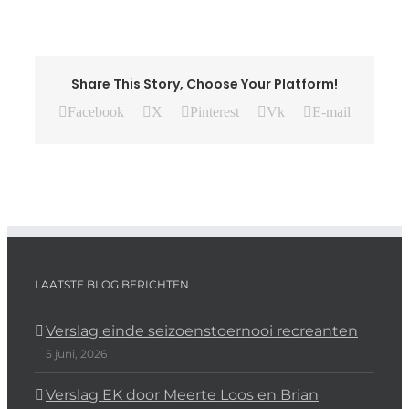
Share This Story, Choose Your Platform!
Facebook
X
Pinterest
Vk
E-mail
LAATSTE BLOG BERICHTEN
Verslag einde seizoenstoernooi recreanten
5 juni, 2026
Verslag EK door Meerte Loos en Brian