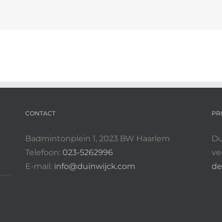
CONTACT
PR
Badmintonplein 1, 2023 BW Haarlem
Du
Telefoon:
023-5262996
ve
E-mail:
info@duinwijck.com
de