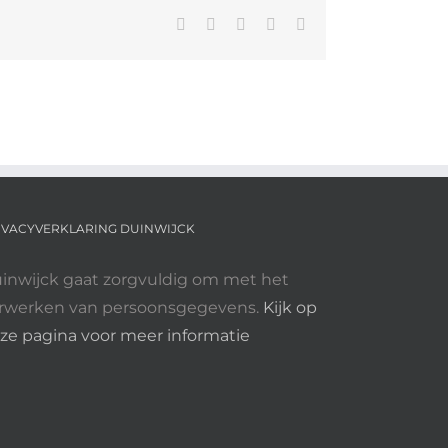
Facebook
X
Pinterest
Vk
E-
mail
IVACYVERKLARING DUINWIJCK
inwijck gaat zorgvuldig om met het
rwerken van persoonsgegevens.
Kijk op
ze pagina voor meer informatie