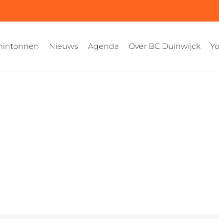
intonnen
Nieuws
Agenda
Over BC Duinwijck
Yo
toernooi_duinwijck_2023_244