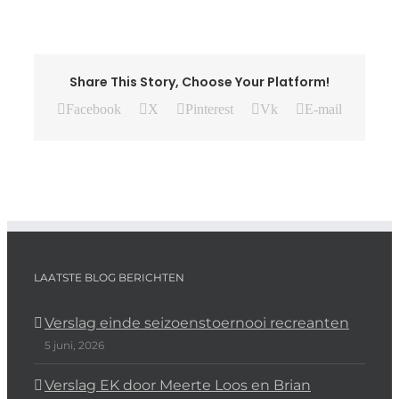
Share This Story, Choose Your Platform!
Facebook
X
Pinterest
Vk
E-mail
LAATSTE BLOG BERICHTEN
Verslag einde seizoenstoernooi recreanten
5 juni, 2026
Verslag EK door Meerte Loos en Brian