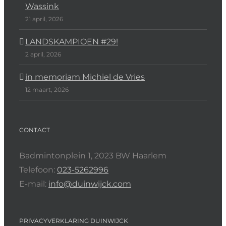
Wassink
21 april, 2026
LANDSKAMPIOEN #29!
2 april, 2026
in memoriam Michiel de Vries
12 maart, 2026
CONTACT
Badmintonplein 1, 2023 BW Haarlem
Telefoon:
023-5262996
E-mail:
info@duinwijck.com
PRIVACYVERKLARING DUINWIJCK