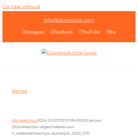
Ga naar inhoud
info@duinwijck.com
Instagram
Facebook
YouTube
Rss
Vorige
Michelle Roos
2024-01-03T22:57:19+01:00
3 januari,
2024
|
Reacties uitgeschakeld
voor
rl_oliebollentoernooi_duinwijck_2023_270