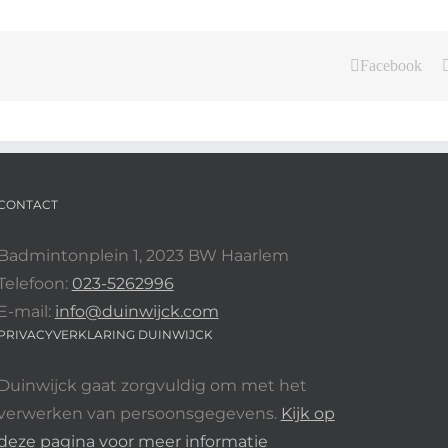
Facebook
CONTACT
Badmintonplein 1, 2023 BW Haarlem
Telefoon:
023-5262996
E-mail:
info@duinwijck.com
PRIVACYVERKLARING DUINWIJCK
Duinwijck gaat zorgvuldig om met het
verwerken van persoonsgegevens.
Kijk op
deze pagina voor meer informatie