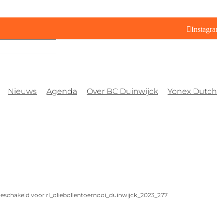
Instagr
Nieuws
Agenda
Over BC Duinwijck
Yonex Dutch 
geschakeld
voor rl_oliebollentoernooi_duinwijck_2023_277