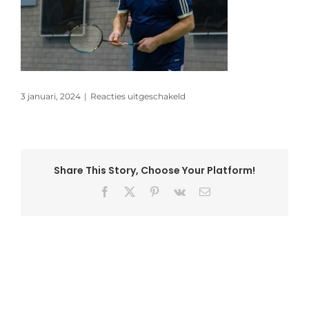
voor
3 januari, 2024
|
Reacties uitgeschakeld
rl_oliebollentoernooi_duinwi
Share This Story, Choose Your Platform!
Facebook
X
Pinterest
Vk
E-
mail