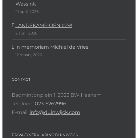
Wassink
21 april, 2026
LANDSKAMPIOEN #29!
2 april, 2026
in memoriam Michiel de Vries
12 maart, 2026
CONTACT
Badmintonplein 1, 2023 BW Haarlem
Telefoon:
023-5262996
E-mail:
info@duinwijck.com
PRIVACYVERKLARING DUINWIJCK