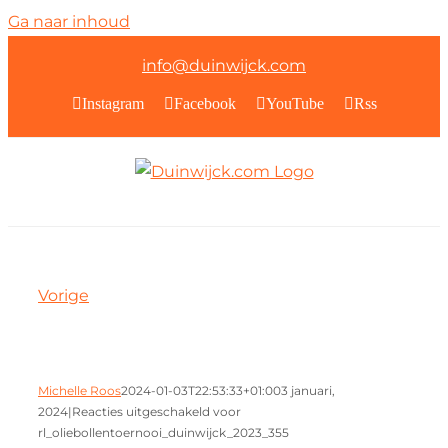
Ga naar inhoud
info@duinwijck.com
Instagram
Facebook
YouTube
Rss
Vorige
Michelle Roos
2024-01-03T22:53:33+01:00
3 januari,
2024
|
Reacties uitgeschakeld
voor
rl_oliebollentoernooi_duinwijck_2023_355