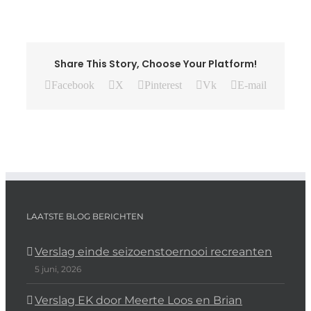
Share This Story, Choose Your Platform!
Facebook
X
Pinterest
Vk
E-mail
LAATSTE BLOG BERICHTEN
Verslag einde seizoenstoernooi recreanten
5 juni, 2026
Verslag EK door Meerte Loos en Brian