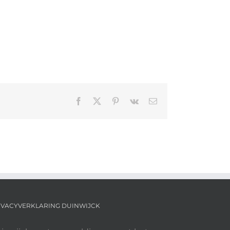
Facebook
X
Pinterest
Vk
E-
mail
IVACYVERKLARING DUINWIJCK