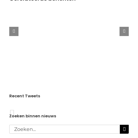
Aangepast
rooster
in
de
kerstvakantie
Recent Tweets
Zoeken binnen nieuws
Zoeken
naar: