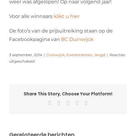
weer was afgelopen! Op naar volgend jaar!
Voor alle winnaars
klikt u hier
De foto’s van de prijsuitreiking staan op de
Facebookpagina van
BC Duinwijck
3 september, 2014
|
Duinwijck
,
Evenementen
,
Jeugd
|
Reacties
voor
uitgeschakeld
Junior
Masters
2014
Share This Story, Choose Your Platform!
Facebook
X
Pinterest
Vk
E-
mail
Gerelateerde berichten