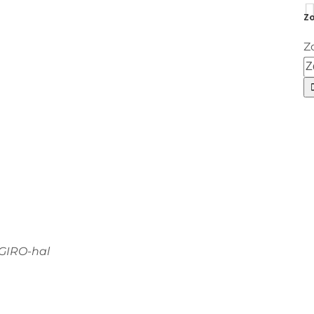
Zo
Z
EGIRO-hal