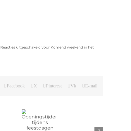
|
Reacties uitgeschakeld
voor Komend weekend in het
Facebook
X
Pinterest
Vk
E-mail
ningstijden
ijdens
slag