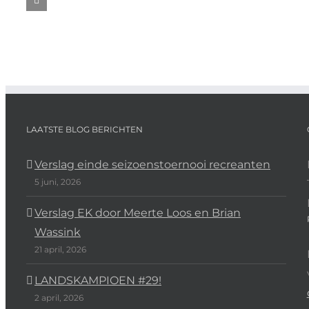
rooster
fee
senioren
com
in
competitie
wee
de
2024
40
kerstvakantie
LAATSTE BLOG BERICHTEN
Verslag einde seizoenstoernooi recreanten
5 juni, 2026
Verslag EK door Meerte Loos en Brian
Wassink
21 april, 2026
LANDSKAMPIOEN #29!
2 april, 2026