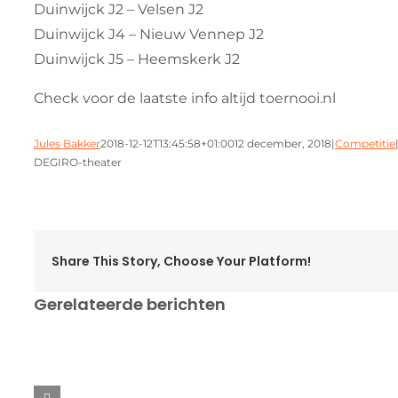
Duinwijck J2 – Velsen J2
Duinwijck J4 – Nieuw Vennep J2
Duinwijck J5 – Heemskerk J2
Check voor de laatste info altijd toernooi.nl
Jules Bakker
2018-12-12T13:45:58+01:00
12 december, 2018
|
Competitie
DEGIRO-theater
Share This Story, Choose Your Platform!
Gerelateerde berichten
Ope
Aangepast
t
Seizoensafsluiting
Ver