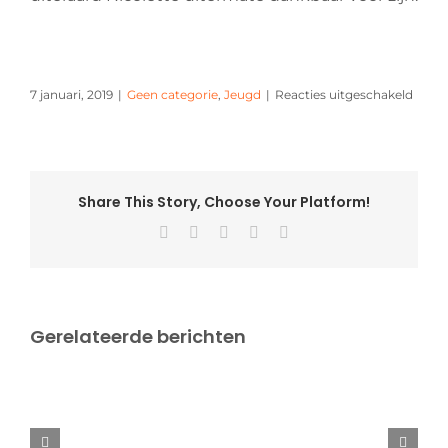
voor
7 januari, 2019
|
Geen categorie
,
Jeugd
|
Reacties uitgeschakeld
Mooi
bedra
gewo
met
Grote
Share This Story, Choose Your Platform!
Cluba
Facebook
X
Pinterest
Vk
E-
mail
Gerelateerde berichten
Verslag
EK
door