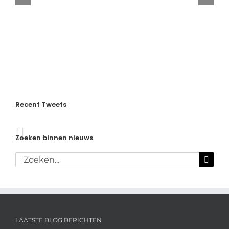
Meerte
Loos
en
Brian
Wassink
Recent Tweets
Zoeken binnen nieuws
Zoeken
naar:
LAATSTE BLOG BERICHTEN