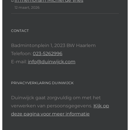
in memoriam Michiel de Vries
12 maart, 2026
CONTACT
Badmintonplein 1, 2023 BW Haarlem
Telefoon:
023-5262996
E-mail:
info@duinwijck.com
PRIVACYVERKLARING DUINWIJCK
Duinwijck gaat zorgvuldig om met het
verwerken van persoonsgegevens.
Kijk op
deze pagina voor meer informatie