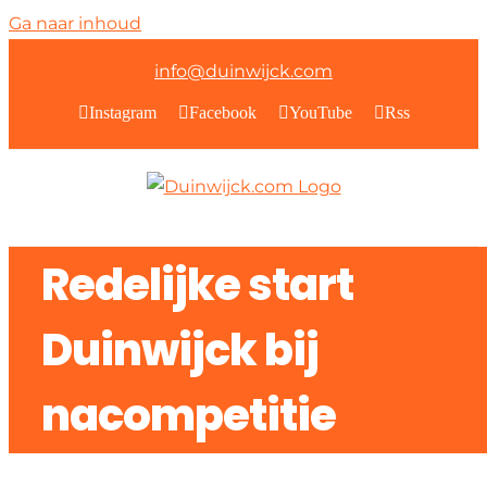
Ga naar inhoud
info@duinwijck.com
Instagram
Facebook
YouTube
Rss
Redelijke start
Duinwijck bij
nacompetitie