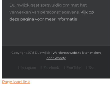
Duinwijck gaat zorgvuldig om met het
verwerken van persoonsgegevens.
Kijk op
deze pagina voor meer informatie
Copyright 2018 Duinwijck |
Wordpress website laten maken
door Wedefy
Instagram
Facebook
YouTube
Rss
Page load link