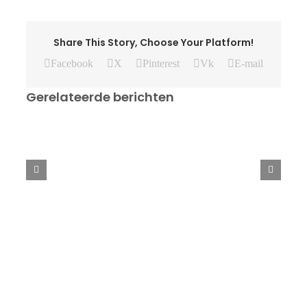
Share This Story, Choose Your Platform!
Facebook
X
Pinterest
Vk
E-mail
Gerelateerde berichten
Verslag
einde
seizoenstoernooi
recreanten