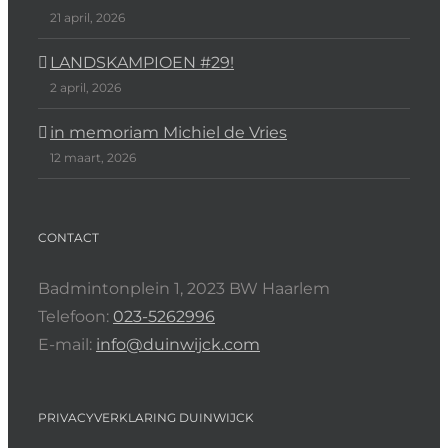
21 april, 2026
LANDSKAMPIOEN #29!
2 april, 2026
in memoriam Michiel de Vries
12 maart, 2026
CONTACT
Badmintonplein 1, 2023 BW Haarlem
Telefoon:
023-5262996
E-mail:
info@duinwijck.com
PRIVACYVERKLARING DUINWIJCK