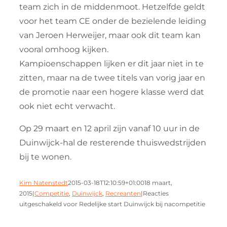
team zich in de middenmoot. Hetzelfde geldt
voor het team CE onder de bezielende leiding
van Jeroen Herweijer, maar ook dit team kan
vooral omhoog kijken.
Kampioenschappen lijken er dit jaar niet in te
zitten, maar na de twee titels van vorig jaar en
de promotie naar een hogere klasse werd dat
ook niet echt verwacht.
Op 29 maart en 12 april zijn vanaf 10 uur in de
Duinwijck-hal de resterende thuiswedstrijden
bij te wonen.
Kim Natenstedt
2015-03-18T12:10:59+01:00
18 maart,
2015
|
Competitie
,
Duinwijck
,
Recreanten
|
Reacties
uitgeschakeld
voor Redelijke start Duinwijck bij nacompetitie