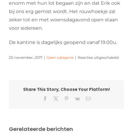
enorm met hun lot begaan zijn en dat Erik ook
bij ons erg gemist wordt. Het rouwhoekje zal
zeker tot en met woensdagavond open staan
voor iedereen.
De kantine is dagelijks geopend vanaf 19.00u.
voor
20 november, 2017
|
Geen categorie
|
Reacties uitgeschakeld
Rouwho
Erik
Meijs
Share This Story, Choose Your Platform!
Facebook
X
Pinterest
Vk
E-
mail
Gerelateerde berichten