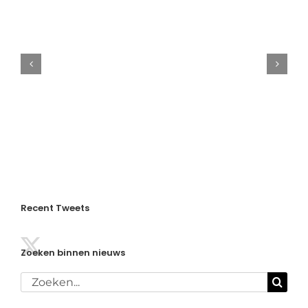
Verslag
EK
door
Meerte
Loos
en
Brian
Wassink
Recent Tweets
Zoeken binnen nieuws
Zoeken
naar: