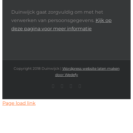
Duinwijck gaat zorgvuldig om met het
verwerken van persoonsgegevens.
Kijk op
deze pagina voor meer informatie
Copyright 2018 Duinwijck |
Wordpress website laten maken
door Wedefy
Instagram
Facebook
YouTube
Rss
Page load link