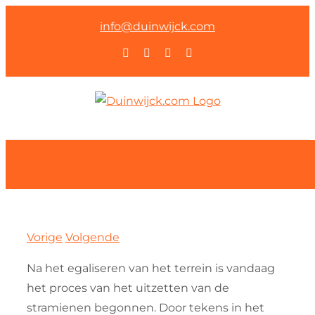
Ga
info@duinwijck.com
naar
Instagram
Facebook
YouTube
Rss
inhoud
Vorige
Volgende
Na het egaliseren van het terrein is vandaag
het proces van het uitzetten van de
stramienen begonnen. Door tekens in het