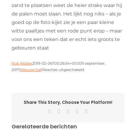
zand te plaatsen weet de heier straks waar hij
de palen moet slaan. Het lijkt nog niks – als je
goed op de foto kijkt zie je een paar kleine
witte paaltjes met een rode punt erop – maar
voor ons een teken dat er echt iets groots te
gebeuren staat
Rob Ridder
2019-02-06T00:26:54+01:00
11 september,
voor
2017
|
Nieuwe hal
|
Reacties uitgeschakeld
Stramienen
voor
de
nieuwe
hal
Share This Story, Choose Your Platform!
Facebook
X
Pinterest
Vk
E-
mail
Gerelateerde berichten