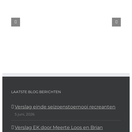
DEGIRO
tekent
sponsorovereenkomst
met
Duinwijck
LAATSTE BLOG BERICHTEN
Verslag einde seizoenstoernooi recreanten
5 juni, 2026
Verslag EK door Meerte Loos en Brian