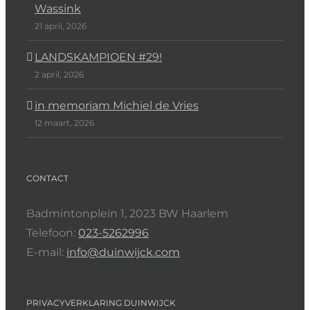
Wassink
21 april, 2026
LANDSKAMPIOEN #29!
2 april, 2026
in memoriam Michiel de Vries
12 maart, 2026
CONTACT
Badmintonplein 1, 2023 BW Haarlem
Telefoon:
023-5262996
E-mail:
info@duinwijck.com
PRIVACYVERKLARING DUINWIJCK