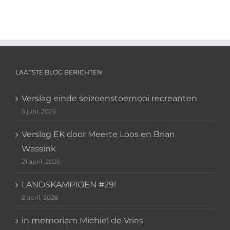
in
het
Haarlems
Dagblad
LAATSTE BLOG BERICHTEN
Verslag einde seizoenstoernooi recreanten
5 juni, 2026
Verslag EK door Meerte Loos en Brian
Wassink
21 april, 2026
LANDSKAMPIOEN #29!
2 april, 2026
in memoriam Michiel de Vries