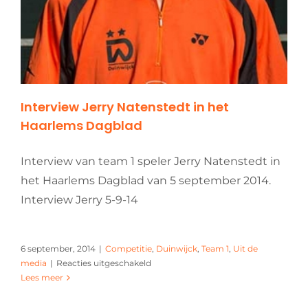
Interview Jerry Natenstedt in het
Haarlems Dagblad
Interview van team 1 speler Jerry Natenstedt in
het Haarlems Dagblad van 5 september 2014.
Interview Jerry 5-9-14
6 september, 2014
|
Competitie
,
Duinwijck
,
Team 1
,
Uit de
voor
media
|
Reacties uitgeschakeld
Interview
Lees meer
Jerry
Natenstedt