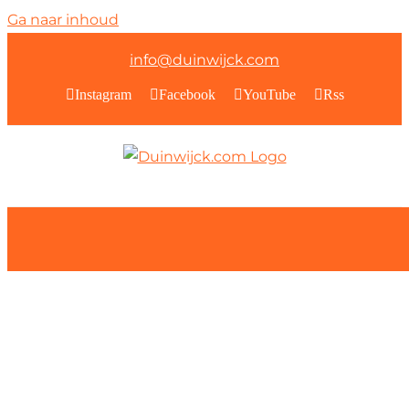
Ga naar inhoud
info@duinwijck.com
Instagram
Facebook
YouTube
Rss