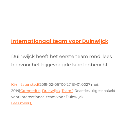
Internationaal team voor Duinwijck
Duinwijck heeft het eerste team rond, lees
hiervoor het bijgevoegde krantenbericht.
Kim Natenstedt
2019-02-06T00:27:13+01:00
27 mei,
2014
|
Competitie
,
Duinwijck
,
Team 1
|
Reacties uitgeschakeld
voor Internationaal team voor Duinwijck
Lees meer