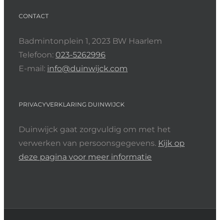
CONTACT
Badmintonplein 1, 2023 BW Haarlem
Telefoon:
023-5262996
E-mail:
info@duinwijck.com
PRIVACYVERKLARING DUINWIJCK
Duinwijck gaat zorgvuldig om met het
verwerken van persoonsgegevens.
Kijk op
deze pagina voor meer informatie