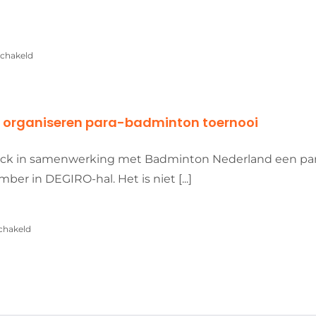
voor
schakeld
Week
van
de
toegankelijkheid:
 organiseren para-badminton toernooi
open
avond
nwijck in samenwerking met Badminton Nederland een par
parabadminton
er in DEGIRO-hal. Het is niet [...]
voor
schakeld
Duinwijck
en
Badminton
Nederland
organiseren