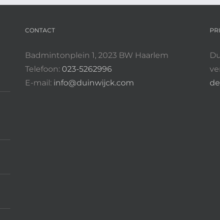
para-
badminton
toernooi
CONTACT
PR
Badmintonplein 1, 2023 BW Haarlem
Du
Telefoon:
023-5262996
ve
E-mail:
info@duinwijck.com
de