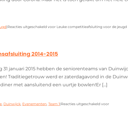
ugd
|
Reacties uitgeschakeld
voor Leuke competitieafsluiting voor de jeugd
nsafsluiting 2014-2015
g 31 januari 2015 hebben de seniorenteams van Duinwijc
ten! Traditiegetrouw werd er zaterdagavond in de Duinwi
 diner met aansluitend een uurtje bowlen!Er [...]
e
,
Duinwijck
,
Evenementen
,
Team 1
|
Reacties uitgeschakeld
voor