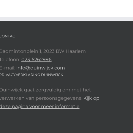
CONTACT
Badmintonplein 1, 2023 BW Haarlem
Telefoon:
023-5262996
E-mail:
info@duinwijck.com
PRIVACYVERKLARING DUINWIJCK
Duinwijck gaat zorgvuldig om met het
verwerken van persoonsgegevens.
Kijk op
deze pagina voor meer informatie