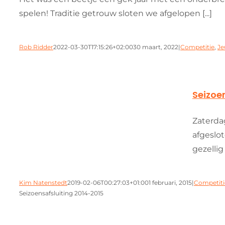
spelen! Traditie getrouw sloten we afgelopen [...]
Rob Ridder
2022-03-30T17:15:26+02:00
30 maart, 2022
|
Competitie
,
Je
Seizoe
am
Zaterda
afgeslo
gezellig
Kim Natenstedt
2019-02-06T00:27:03+01:00
1 februari, 2015
|
Competiti
Seizoensafsluiting 2014-2015