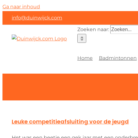
Ga naar inhoud
info@duinwijck.com
Zoeken naar:
Home
Badmintonnen
Leuke competitieafsluiting voor de jeugd
Het was een beetje een gek jaar met een onderbrek