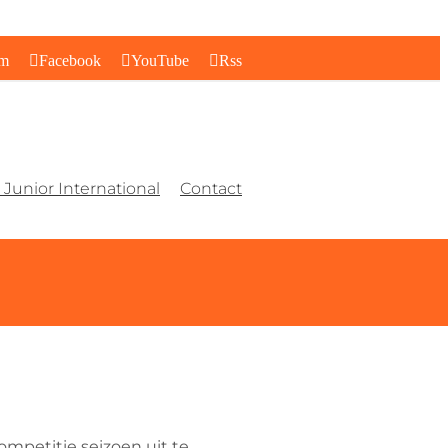
am
Facebook
YouTube
Rss
Junior International
Contact
mpetitie seizoen uit te