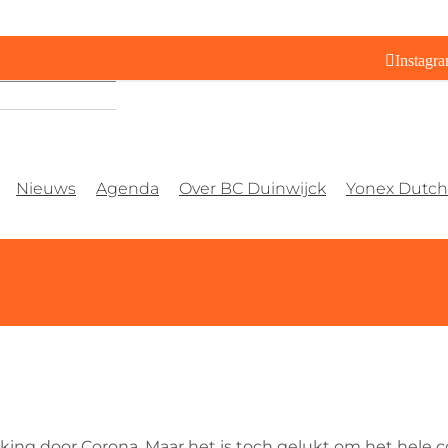
Instagr
Nieuws
Agenda
Over BC Duinwijck
Yonex Dutch 
ing door Corona. Maar het is toch gelukt om het hele co