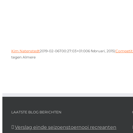
Kim Natenstedt
2019-02-06T00:27:03+01:00
6 februari, 2015
|
Competit
tegen Almere
LAATSTE BLOG BERICHTEN
Verslag einde seizoenstoernooi recreanten