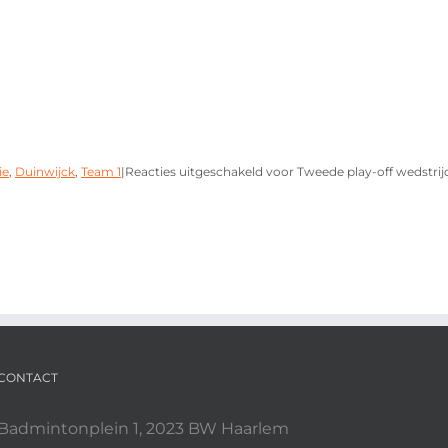
ie
,
Duinwijck
,
Team 1
|
Reacties uitgeschakeld
voor Tweede play-off wedstrij
CONTACT
Badmintonplein 1, 2023 BW Haarlem