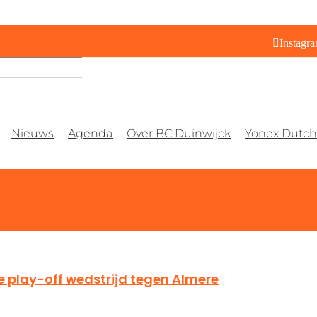
Instagr
Nieuws
Agenda
Over BC Duinwijck
Yonex Dutch 
 play-off wedstrijd tegen Almere