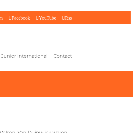
am
Facebook
YouTube
Rss
Junior International
Contact
Velsen. Van Duinwijck waren