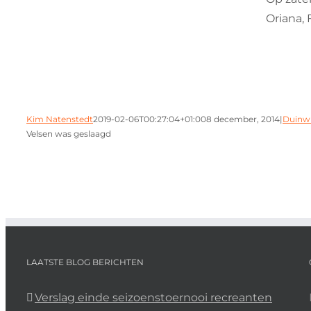
Oriana,
Kim Natenstedt
2019-02-06T00:27:04+01:00
8 december, 2014
|
Duinwi
Velsen was geslaagd
LAATSTE BLOG BERICHTEN
Verslag einde seizoenstoernooi recreanten