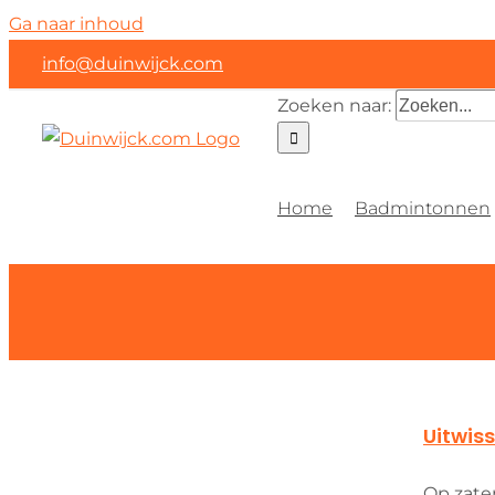
Ga naar inhoud
info@duinwijck.com
Zoeken naar:
Home
Badmintonnen
Uitwis
Op zate