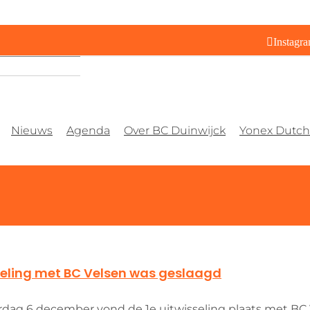
Instagr
Nieuws
Agenda
Over BC Duinwijck
Yonex Dutch 
seling met BC Velsen was geslaagd
rdag 6 december vond de 1e uitwisseling plaats met BC 