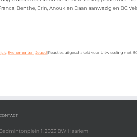
 Franca, Benthe, Erin, Anouk en Daan aanwezig en BC Vels
jck
,
Evenementen
,
Jeugd
|
Reacties uitgeschakeld
voor Uitwisseling met B
CONTACT
Badmintonplein 1, 2023 BW Haarlem