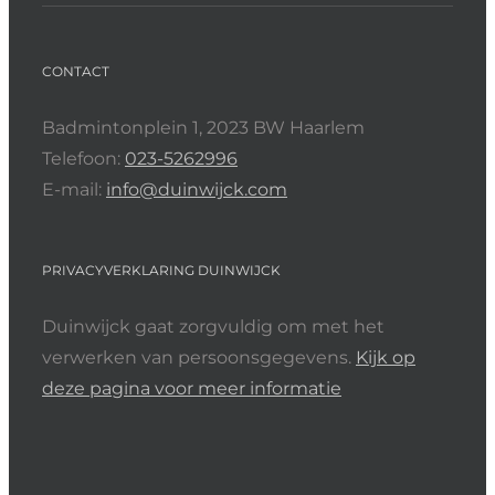
CONTACT
Badmintonplein 1, 2023 BW Haarlem
Telefoon:
023-5262996
E-mail:
info@duinwijck.com
PRIVACYVERKLARING DUINWIJCK
Duinwijck gaat zorgvuldig om met het
verwerken van persoonsgegevens.
Kijk op
deze pagina voor meer informatie