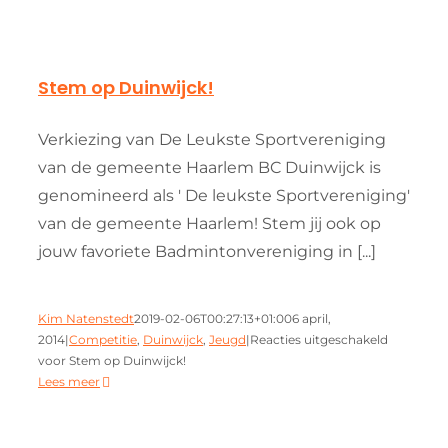
Stem op Duinwijck!
Verkiezing van De Leukste Sportvereniging
van de gemeente Haarlem BC Duinwijck is
genomineerd als ' De leukste Sportvereniging'
van de gemeente Haarlem! Stem jij ook op
jouw favoriete Badmintonvereniging in [...]
Kim Natenstedt
2019-02-06T00:27:13+01:00
6 april,
2014
|
Competitie
,
Duinwijck
,
Jeugd
|
Reacties uitgeschakeld
voor Stem op Duinwijck!
Lees meer