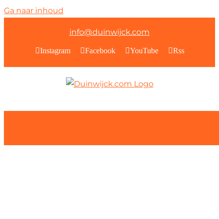
Ga naar inhoud
info@duinwijck.com
Instagram
Facebook
YouTube
Rss