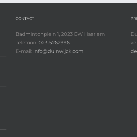
CONTACT
PR
Badmintonplein 1, 2023 BW Haarlem
Du
Telefoon:
023-5262996
ve
E-mail:
info@duinwijck.com
de