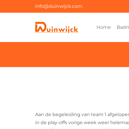
Ga
info@duinwijck.com
naar
inhoud
Home
Badm
Aan de begeleiding van team 1 afgelope
in de play-offs vorige week weer helemaa