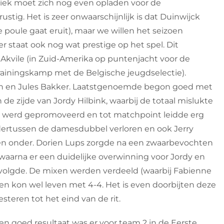
liek moet zich nog even opladen voor de
ustig. Het is zeer onwaarschijnlijk is dat Duinwijck
poule gaat eruit), maar we willen het seizoen
r staat ook nog wat prestige op het spel. Dit
kvile (in Zuid-Amerika op puntenjacht voor de
rainingskamp met de Belgische jeugdselectie).
len en Jules Bakker. Laatstgenoemde begon goed met
e zijde van Jordy Hilbink, waarbij de totaal mislukte
nt werd gepromoveerd en tot matchpoint leidde erg
dertussen de damesdubbel verloren en ook Jerry
ten onder. Dorien Lups zorgde na een zwaarbevochten
 waarna er een duidelijke overwinning voor Jordy en
 volgde. De mixen werden verdeeld (waarbij Fabienne
reen kon wel leven met 4-4. Het is even doorbijten deze
steren tot het eind van de rit.
Een goed resultaat was er voor team 2 in de Eerste