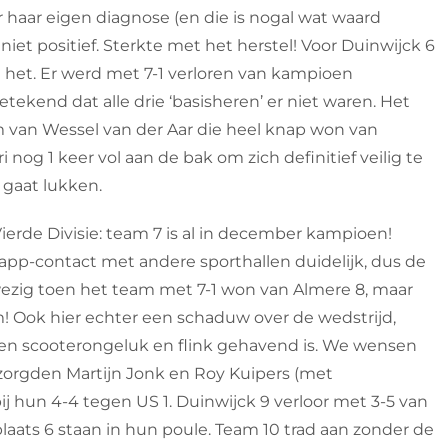
haar eigen diagnose (en die is nogal wat waard
 niet positief. Sterkte met het herstel! Voor Duinwijck 6
kt het. Er werd met 7-1 verloren van kampioen
ekend dat alle drie ‘basisheren’ er niet waren. Het
van Wessel van der Aar die heel knap won van
nog 1 keer vol aan de bak om zich definitief veilig te
 gaat lukken.
ierde Divisie: team 7 is al in december kampioen!
app-contact met andere sporthallen duidelijk, dus de
zig toen het team met 7-1 won van Almere 8, maar
! Ook hier echter een schaduw over de wedstrijd,
en scooterongeluk en flink gehavend is. We wensen
 zorgden Martijn Jonk en Roy Kuipers (met
ij hun 4-4 tegen US 1. Duinwijck 9 verloor met 3-5 van
laats 6 staan in hun poule. Team 10 trad aan zonder de