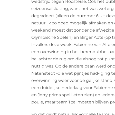
wedstrijd tegen Roosterse. Ook het pub
seizoensafsluiting, want het was wel erg r
degradeert (alleen de nummer 6 uit deze 
natuurlijk zo goed mogelijk afmaken en e
weekend moest dat zonder de afwezige A
Olympische Spelen) en Birger Abts (op t
Invallers deze week: Fabienne van Affe
een overwinning in het herendubbel aan d
bal achter de rug om die alsnog tot pu
nuttig was. Op de andere baan werd on
Natenstedt -die wat pijntjes had- ging 
overwinning weer voor de gelijke stand,
een duidelijke nederlaag voor Fabienne
en Jerry prima spel lieten zien) en iede
poule, maar team 1 zal moeten blijven pre
En dat geldt natuurlijk voor alle teams. 