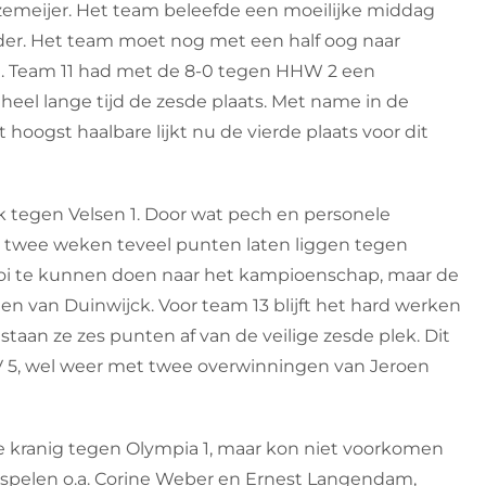
zemeijer. Het team beleefde een moeilijke middag
nder. Het team moet nog met een half oog naar
n. Team 11 had met de 8-0 tegen HHW 2 een
n heel lange tijd de zesde plaats. Met name in de
hoogst haalbare lijkt nu de vierde plaats voor dit
jk tegen Velsen 1. Door wat pech en personele
 twee weken teveel punten laten liggen tegen
oi te kunnen doen naar het kampioenschap, maar de
den van Duinwijck. Voor team 13 blijft het hard werken
staan ze zes punten af van de veilige zesde plek. Dit
 5, wel weer met twee overwinningen van Jeroen
e kranig tegen Olympia 1, maar kon niet voorkomen
ia spelen o.a. Corine Weber en Ernest Langendam,