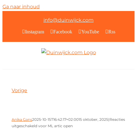
Ga naar inhoud
info@duinwijck.com
Instagram
Facebook
YouTube
Rss
Vorige
Anika Gans
2025-10-15T16:42:17+02:00
15 oktober, 2025
|
Reacties
uitgeschakeld
voor ML artic open