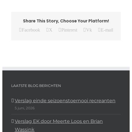
Share This Story, Choose Your Platform!
Facebook
X
Pinterest
Vk
E-mail
LAATSTE BLOG BERICHTEN
Verslag einde seizoenstoernooi recreanten
5 juni, 2026
Verslag EK door Meerte Loos en Brian
Wassink