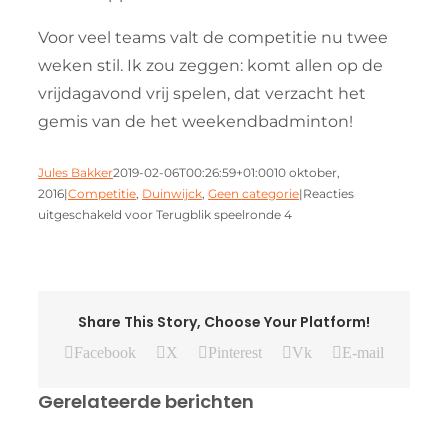
Voor veel teams valt de competitie nu twee
weken stil. Ik zou zeggen: komt allen op de
vrijdagavond vrij spelen, dat verzacht het
gemis van de het weekendbadminton!
Jules Bakker
2019-02-06T00:26:59+01:00
10 oktober,
2016
|
Competitie
,
Duinwijck
,
Geen categorie
|
Reacties
uitgeschakeld
voor Terugblik speelronde 4
Share This Story, Choose Your Platform!
Facebook
X
Pinterest
Vk
E-mail
Gerelateerde berichten