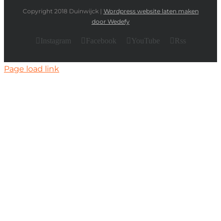
Copyright 2018 Duinwijck |
Wordpress website laten maken
door Wedefy
Instagram
Facebook
YouTube
Rss
Page load link