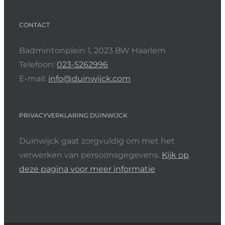
CONTACT
Badmintonplein 1, 2023 BW Haarlem
Telefoon:
023-5262996
E-mail:
info@duinwijck.com
PRIVACYVERKLARING DUINWIJCK
Duinwijck gaat zorgvuldig om met het
verwerken van persoonsgegevens.
Kijk op
deze pagina voor meer informatie