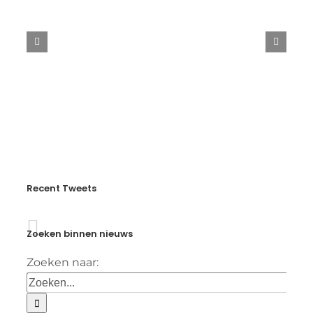
Verslag
EK
door
Meerte
Loos
en
Brian
Wassink
Recent Tweets
Zoeken binnen nieuws
Zoeken naar: