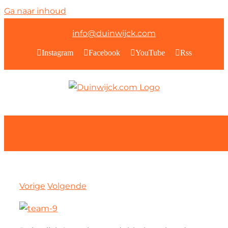
Ga naar inhoud
info@duinwijck.com
Instagram
Facebook
YouTube
Rss
Vorige
Volgende