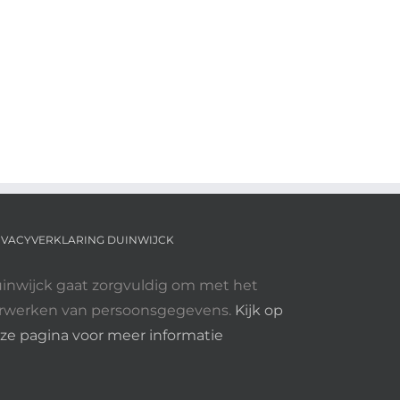
tting
e
gadering
IVACYVERKLARING DUINWIJCK
inwijck gaat zorgvuldig om met het
rwerken van persoonsgegevens.
Kijk op
ze pagina voor meer informatie