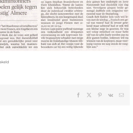
voor
akeld
Uit
de
media
Facebook
X
Pinterest
Vk
E-
mail