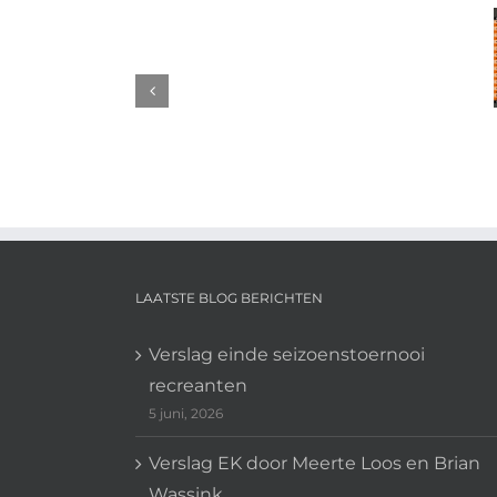
Kom naar
Verslag
de YONEX
EK
Dutch
door
Junior
LANDSKAMPIO
Meerte
International
#29!
Loos
– 25 feb
en
t/m 1 mrt
Brian
Wassink
LAATSTE BLOG BERICHTEN
Verslag einde seizoenstoernooi
recreanten
5 juni, 2026
Verslag EK door Meerte Loos en Brian
Wassink